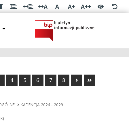
A
A
A+
A++
 -
a strona
Następna strona
Ostatnia stron
3
4
5
6
7
8
 OGÓLNE
KADENCJA 2024 - 2029
ak)