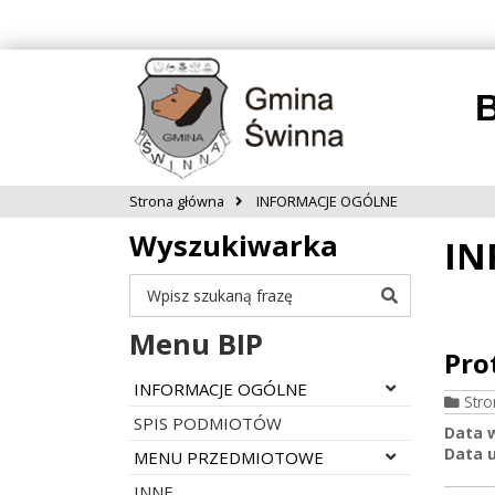
B
Strona główna
INFORMACJE OGÓLNE
Wyszukiwarka
IN
Szukaj
Menu BIP
Pro
Rozwiń menu
INFORMACJE OGÓLNE
Str
SPIS PODMIOTÓW
Data 
Data u
Rozwiń menu
MENU PRZEDMIOTOWE
INNE