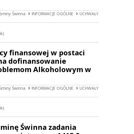
Gminy Świnna
INFORMACJE OGÓLNE
UCHWAŁY
ak)
cy finansowej w postaci
j na dofinansowanie
 Problemom Alkoholowym w
Gminy Świnna
INFORMACJE OGÓLNE
UCHWAŁY
ak)
 Gminę Świnna zadania