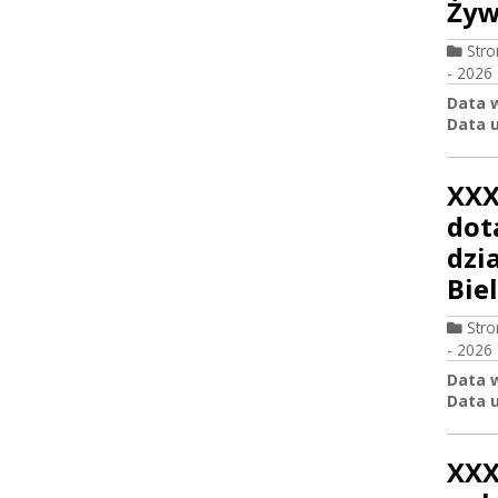
Żyw
Str
- 2026
Data 
Data u
XXX
dot
dzi
Biel
Str
- 2026
Data 
Data u
XXX