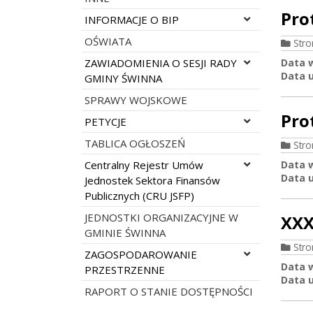
Pro
Rozwiń menu
INFORMACJE O BIP
OŚWIATA
Str
Rozwiń menu
ZAWIADOMIENIA O SESJI RADY
Data 
Data u
GMINY ŚWINNA
SPRAWY WOJSKOWE
Pro
Rozwiń menu
PETYCJE
TABLICA OGŁOSZEŃ
Str
Rozwiń menu
Centralny Rejestr Umów
Data 
Data u
Jednostek Sektora Finansów
Publicznych (CRU JSFP)
JEDNOSTKI ORGANIZACYJNE W
XXX
GMINIE ŚWINNA
Str
Rozwiń menu
ZAGOSPODAROWANIE
Data 
PRZESTRZENNE
Data u
RAPORT O STANIE DOSTĘPNOŚCI