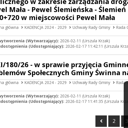
licznego w zakresie zarządzania drog
el Mała - Pewel Ślemieńska - Ślemień
0+720 w miejscowości Pewel Mała
ona główna
KADENCJA 2024 - 2029
Uchwały Rady Gminy
Rada 
wytworzenia (Wytwarzający):
2026-02-11 (Urszula Krzak)
dostępnienia (Udostępniający):
2026-02-17 11:42:11 (Urszula Krz
I/180/26 - w sprawie przyjęcia Gminn
blemów Społecznych Gminy Świnna na
ona główna
KADENCJA 2024 - 2029
Uchwały Rady Gminy
Rada 
wytworzenia (Wytwarzający):
2026-02-11 (Urszula Krzak)
dostępnienia (Udostępniający):
2026-02-17 11:41:35 (Urszula Krz
Poprzedni
2