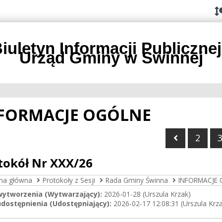
Przejdź do
Przejdź
Przejdź
Przejdź
deklaracji
do
do
do
dostępności
głównej
menu
stopki
treści
iuletyn Informacji Publicznej
Urząd Gminy w Świnnej
FORMACJE OGÓLNE
Poprzedni
2
tokół Nr XXX/26
ona główna
Protokoły z Sesji
Rada Gminy Świnna
INFORMACJE
wytworzenia (Wytwarzający):
2026-01-28 (Urszula Krzak)
dostępnienia (Udostępniający):
2026-02-17 12:08:31 (Urszula Krz