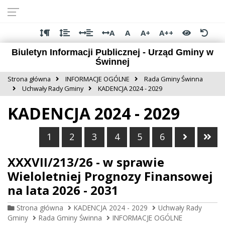
Przejdź do
Przejdź
Przejdź
Przejdź
deklaracji
do
do
do
dostępności
głównej
menu
stopki
A
A
A+
A++
treści
Biuletyn Informacji Publicznej - Urząd Gminy w
Świnnej
Strona główna
INFORMACJE OGÓLNE
Rada Gminy Świnna
Uchwały Rady Gminy
KADENCJA 2024 - 2029
KADENCJA 2024 - 2029
Następn
Ost
1
2
3
4
5
6
XXXVII/213/26 - w sprawie
Wieloletniej Prognozy Finansowej
na lata 2026 - 2031
Strona główna
KADENCJA 2024 - 2029
Uchwały Rady
Gminy
Rada Gminy Świnna
INFORMACJE OGÓLNE