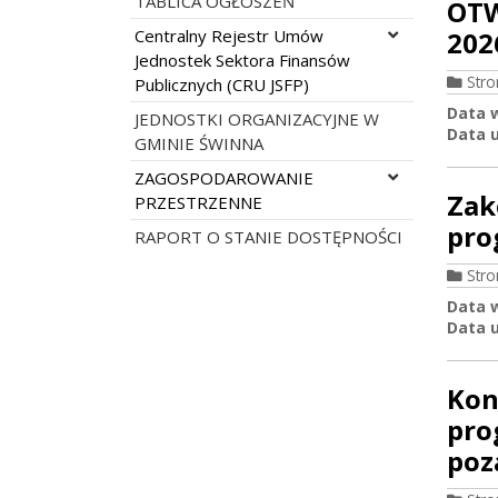
TABLICA OGŁOSZEŃ
OTW
Rozwiń menu
Centralny Rejestr Umów
202
Jednostek Sektora Finansów
Str
Publicznych (CRU JSFP)
Data 
JEDNOSTKI ORGANIZACYJNE W
Data u
GMINIE ŚWINNA
Rozwiń menu
ZAGOSPODAROWANIE
Zak
PRZESTRZENNE
pro
RAPORT O STANIE DOSTĘPNOŚCI
Str
Data 
Data u
Kon
pro
poz