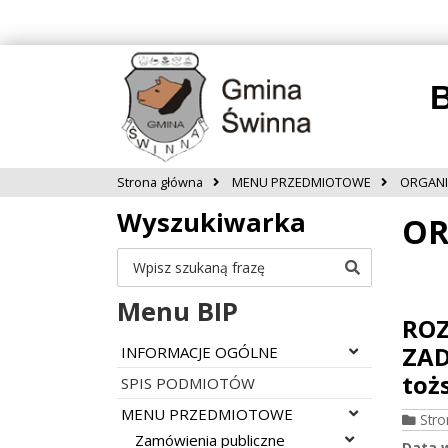
B
Strona główna
MENU PRZEDMIOTOWE
ORGANI
Wyszukiwarka
OR
Szukaj
Menu BIP
ROZ
ZAD
Rozwiń menu
INFORMACJE OGÓLNE
toż
SPIS PODMIOTÓW
Rozwiń menu
MENU PRZEDMIOTOWE
Str
Rozwiń menu
Zamówienia publiczne
Data 