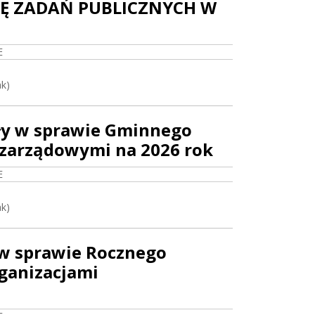
JĘ ZADAŃ PUBLICZNYCH W
E
ak)
ły w sprawie Gminnego
ozarządowymi na 2026 rok
E
ak)
 w sprawie Rocznego
ganizacjami