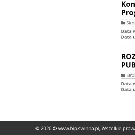
Kon
Pro
Str
Data 
Data u
ROZ
PUB
Str
Data 
Data u
©
2026
© www.bip.swinna.pl, Wszelkie praw