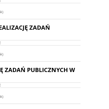
E
ak)
EALIZACJĘ ZADAŃ
E
ak)
JĘ ZADAŃ PUBLICZNYCH W
E
ak)