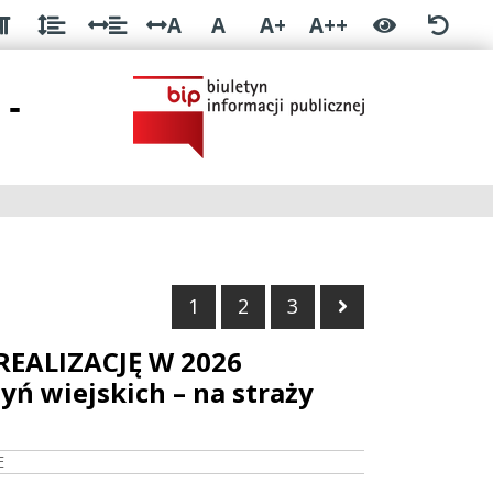
A
A
A+
A++
 -
Następna stro
1
2
3
EALIZACJĘ W 2026
 wiejskich – na straży
E