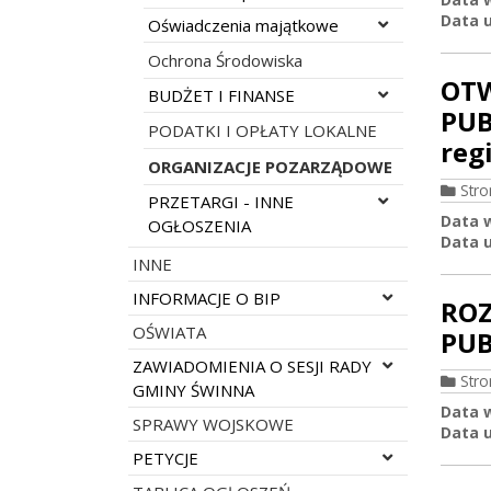
Data u
Rozwiń menu
Oświadczenia majątkowe
Ochrona Środowiska
OTW
Rozwiń menu
BUDŻET I FINANSE
PUB
PODATKI I OPŁATY LOKALNE
reg
ORGANIZACJE POZARZĄDOWE
Str
Rozwiń menu
PRZETARGI - INNE
Data 
OGŁOSZENIA
Data u
INNE
Rozwiń menu
INFORMACJE O BIP
ROZ
OŚWIATA
PUB
Rozwiń menu
ZAWIADOMIENIA O SESJI RADY
Str
GMINY ŚWINNA
Data 
SPRAWY WOJSKOWE
Data u
Rozwiń menu
PETYCJE