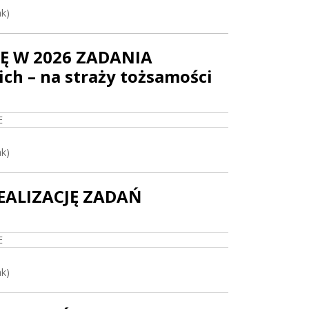
ak)
Ę W 2026 ZADANIA
ch – na straży tożsamości
E
ak)
EALIZACJĘ ZADAŃ
E
ak)