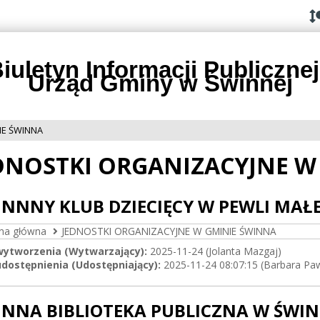
Przejdź do
Przejdź
Przejdź
Przejdź
deklaracji
do
do
do
dostępności
głównej
menu
stopki
treści
iuletyn Informacji Publicznej
Urząd Gminy w Świnnej
IE ŚWINNA
DNOSTKI ORGANIZACYJNE W
NNNY KLUB DZIECIĘCY W PEWLI MAŁE
ona główna
JEDNOSTKI ORGANIZACYJNE W GMINIE ŚWINNA
wytworzenia (Wytwarzający):
2025-11-24 (Jolanta Mazgaj)
dostępnienia (Udostępniający):
2025-11-24 08:07:15 (Barbara Pa
NNA BIBLIOTEKA PUBLICZNA W ŚWIN