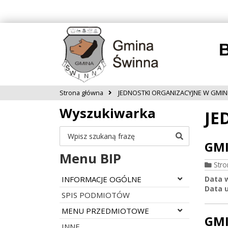
B
Strona główna
JEDNOSTKI ORGANIZACYJNE W GMIN
Wyszukiwarka
JE
Szukaj
GMI
Menu BIP
Str
Rozwiń menu
INFORMACJE OGÓLNE
Data 
Data u
SPIS PODMIOTÓW
Rozwiń menu
MENU PRZEDMIOTOWE
GMI
INNE