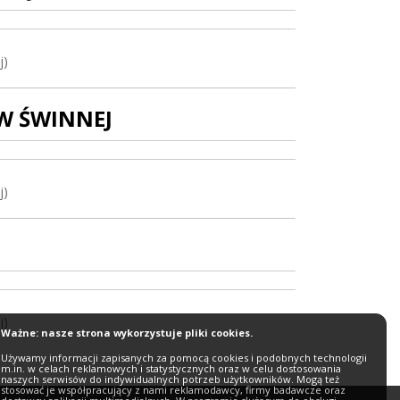
j)
W ŚWINNEJ
j)
j)
Ważne: nasze strona wykorzystuje pliki cookies.
Używamy informacji zapisanych za pomocą cookies i podobnych technologii
m.in. w celach reklamowych i statystycznych oraz w celu dostosowania
naszych serwisów do indywidualnych potrzeb użytkowników. Mogą też
stosować je współpracujący z nami reklamodawcy, firmy badawcze oraz