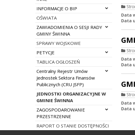
Str
Rozwiń menu
INFORMACJE O BIP
Data 
OŚWIATA
Data u
Rozwiń menu
ZAWIADOMIENIA O SESJI RADY
GMINY ŚWINNA
GMI
SPRAWY WOJSKOWE
Str
Rozwiń menu
PETYCJE
Data 
TABLICA OGŁOSZEŃ
Data u
Rozwiń menu
Centralny Rejestr Umów
Jednostek Sektora Finansów
GMI
Publicznych (CRU JSFP)
JEDNOSTKI ORGANIZACYJNE W
Str
GMINIE ŚWINNA
Data 
Data u
Rozwiń menu
ZAGOSPODAROWANIE
PRZESTRZENNE
RAPORT O STANIE DOSTĘPNOŚCI