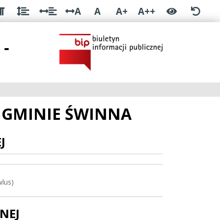
A
A
A+
A++
 -
 GMINIE ŚWINNA
J
wlus)
NEJ