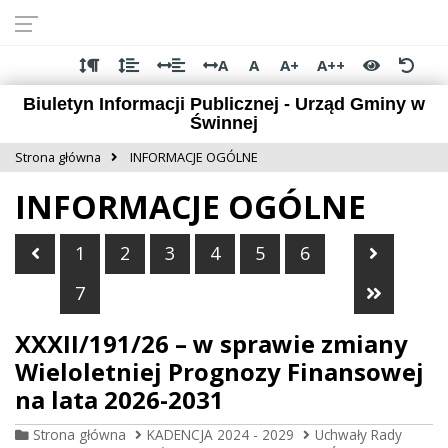
Przejdź do
Przejdź
Przejdź
Przejdź
deklaracji
do
do
do
dostępności
głównej
menu
stopki
A
A
A+
A++
treści
Biuletyn Informacji Publicznej - Urząd Gminy w
Świnnej
Strona główna
INFORMACJE OGÓLNE
INFORMACJE OGÓLNE
Poprzednia strona
Następn
1
2
3
4
5
6
Ostatni
7
XXXII/191/26 – w sprawie zmiany
Wieloletniej Prognozy Finansowej
na lata 2026-2031
Strona główna
KADENCJA 2024 - 2029
Uchwały Rady