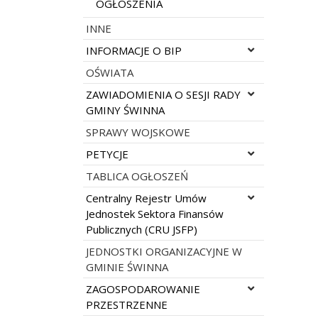
OGŁOSZENIA
INNE
Rozwiń menu
INFORMACJE O BIP
OŚWIATA
Rozwiń menu
ZAWIADOMIENIA O SESJI RADY
GMINY ŚWINNA
SPRAWY WOJSKOWE
Rozwiń menu
PETYCJE
TABLICA OGŁOSZEŃ
Rozwiń menu
Centralny Rejestr Umów
Jednostek Sektora Finansów
Publicznych (CRU JSFP)
JEDNOSTKI ORGANIZACYJNE W
GMINIE ŚWINNA
Rozwiń menu
ZAGOSPODAROWANIE
PRZESTRZENNE