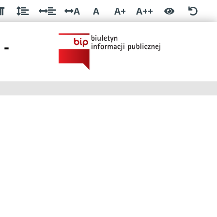
A
A
A+
A++
 -