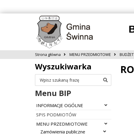
B
Strona główna
MENU PRZEDMIOTOWE
BUDŻET 
Wyszukiwarka
RO
Szukaj
Menu BIP
Rozwiń menu
INFORMACJE OGÓLNE
SPIS PODMIOTÓW
Rozwiń menu
MENU PRZEDMIOTOWE
Rozwiń menu
Zamówienia publiczne