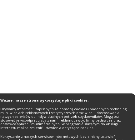
Ważne: nasze strona wykorzystuje pliki cookies.
Używamy informacji zapisanych za pomocą cookies i podobnych technologii
m.in. w celach reklamowych i statystycznych oraz w celu dostosowania
naszych serwisów do indywidualnych potrzeb użytkowników. Mogą też
stosować je współpracujący z nami reklamodawcy, firmy badawcze oraz
dostawcy aplikacji multimedialnych. W programie służącym do obsługi
internetu można zmienić ustawienia dotyczące cookies.
Korzystanie z naszych serwisów internetowych bez zmiany ustawień