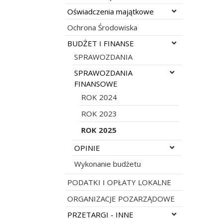
Rozwiń menu
Oświadczenia majątkowe
Ochrona Środowiska
Rozwiń menu
BUDŻET I FINANSE
SPRAWOZDANIA
Rozwiń menu
SPRAWOZDANIA
FINANSOWE
ROK 2024
ROK 2023
ROK 2025
Rozwiń menu
OPINIE
Wykonanie budżetu
PODATKI I OPŁATY LOKALNE
ORGANIZACJE POZARZĄDOWE
Rozwiń menu
PRZETARGI - INNE