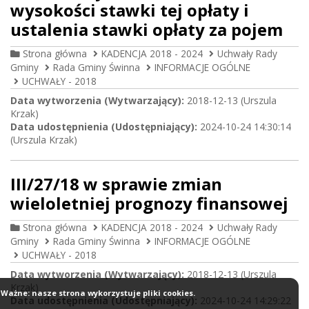
wysokości stawki tej opłaty i
ustalenia stawki opłaty za pojem
Strona główna
KADENCJA 2018 - 2024
Uchwały Rady
Gminy
Rada Gminy Świnna
INFORMACJE OGÓLNE
UCHWAŁY - 2018
Data wytworzenia (Wytwarzający):
2018-12-13 (Urszula
Krzak)
Data udostępnienia (Udostępniający):
2024-10-24 14:30:14
(Urszula Krzak)
III/27/18 w sprawie zmian
wieloletniej prognozy finansowej
Strona główna
KADENCJA 2018 - 2024
Uchwały Rady
Gminy
Rada Gminy Świnna
INFORMACJE OGÓLNE
UCHWAŁY - 2018
Data wytworzenia (Wytwarzający):
2018-12-13 (Urszula
Krzak)
Ważne: nasze strona wykorzystuje pliki cookies.
Data udostępnienia (Udostępniający):
2024-10-24 14:29:22