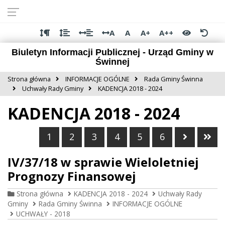
Przejdź do
Przejdź
Przejdź
Przejdź
deklaracji
do
do
do
dostępności
głównej
menu
stopki
A
A
A+
A++
treści
Biuletyn Informacji Publicznej - Urząd Gminy w
Świnnej
Strona główna
INFORMACJE OGÓLNE
Rada Gminy Świnna
Uchwały Rady Gminy
KADENCJA 2018 - 2024
KADENCJA 2018 - 2024
Następn
Ost
1
2
3
4
5
6
IV/37/18 w sprawie Wieloletniej
Prognozy Finansowej
Strona główna
KADENCJA 2018 - 2024
Uchwały Rady
Gminy
Rada Gminy Świnna
INFORMACJE OGÓLNE
UCHWAŁY - 2018