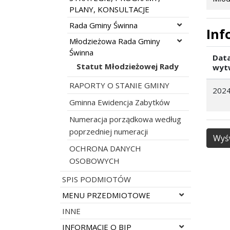
PLANY, KONSULTACJE
Rozwiń menu
Rada Gminy Świnna
Inf
Rozwiń menu
Młodzieżowa Rada Gminy
Świnna
Dat
Statut Młodzieżowej Rady
wyt
RAPORTY O STANIE GMINY
2024
Gminna Ewidencja Zabytków
Numeracja porządkowa według
poprzedniej numeracji
Wyśw
OCHRONA DANYCH
OSOBOWYCH
SPIS PODMIOTÓW
Rozwiń menu
MENU PRZEDMIOTOWE
INNE
Rozwiń menu
INFORMACJE O BIP