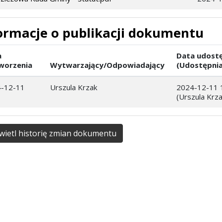
ormacje o publikacji dokumentu
a
Data udostę
worzenia
Wytwarzający/Odpowiadający
(Udostępnia
-12-11
Urszula Krzak
2024-12-11 
(Urszula Krza
ietl historię zmian dokumentu