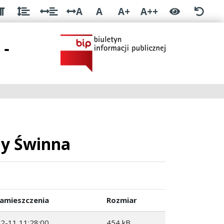
A
A
A+
A++
 -
ny Świnna
amieszczenia
Rozmiar
2-11 11:28:00
454 kB