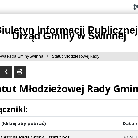
Przejdź do
Przejdź
Przejdź
Przejdź
deklaracji
do
do
do
dostępności
głównej
menu
stopki
treści
iuletyn Informacji Publicznej
Urząd Gminy w Świnnej
owa Rada Gminy Świnna
Statut Młodzieżowej Rady
atut Młodzieżowej Rady Gmi
ączniki:
 (kliknij aby pobrać)
Data z
zieżowa Rada Gminy - statut.pdf
2024-1