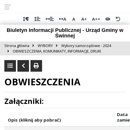
Przejdź do
Przejdź
Przejdź
Przejdź
deklaracji
do
do
do
dostępności
głównej
menu
stopki
A
A
A+
A++
treści
Biuletyn Informacji Publicznej - Urząd Gminy w
Świnnej
Strona główna
WYBORY
Wybory samorządowe - 2024
OBWIESZCZENIA, KOMUNIKATY, INFORMACJE, DRUKI
OBWIESZCZENIA
Załączniki:
Data
Opis (kliknij aby pobrać)
zamie