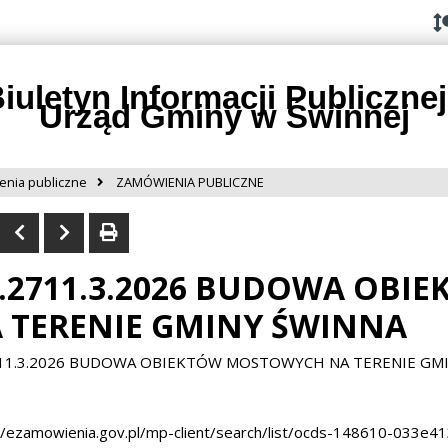
Przejdź do
Przejdź
Przejdź
Przejdź
deklaracji
do
do
do
dostępności
głównej
menu
stopki
treści
iuletyn Informacji Publicznej
Urząd Gminy w Świnnej
nia publiczne
ZAMÓWIENIA PUBLICZNE
.2711.3.2026 BUDOWA OB
 TERENIE GMINY ŚWINNA
11.3.2026 BUDOWA OBIEKTÓW MOSTOWYCH NA TERENIE GM
//ezamowienia.gov.pl/mp-client/search/list/ocds-148610-033