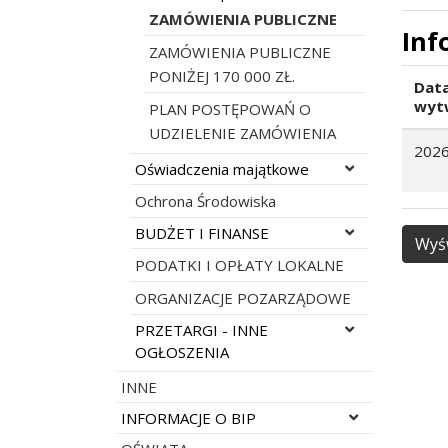
ZAMÓWIENIA PUBLICZNE
Inf
ZAMÓWIENIA PUBLICZNE
PONIŻEJ 170 000 ZŁ.
Dat
wyt
PLAN POSTĘPOWAŃ O
UDZIELENIE ZAMÓWIENIA
2026
Rozwiń menu
Oświadczenia majątkowe
Ochrona Środowiska
Rozwiń menu
BUDŻET I FINANSE
Wyśw
PODATKI I OPŁATY LOKALNE
ORGANIZACJE POZARZĄDOWE
Rozwiń menu
PRZETARGI - INNE
OGŁOSZENIA
INNE
Rozwiń menu
INFORMACJE O BIP