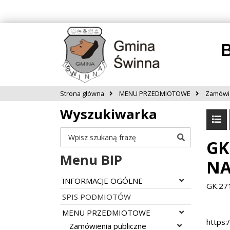
B
Strona główna
MENU PRZEDMIOTOWE
Zamówie
Wyszukiwarka
Szukaj
GK
Menu BIP
NA
Rozwiń menu
INFORMACJE OGÓLNE
GK.27
SPIS PODMIOTÓW
Rozwiń menu
MENU PRZEDMIOTOWE
https:
Rozwiń menu
Zamówienia publiczne