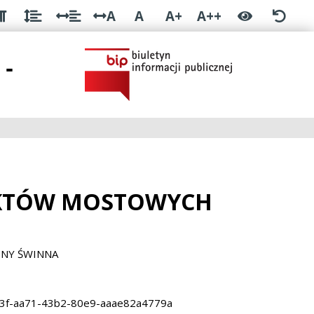
A
A
A+
A++
 -
IEKTÓW MOSTOWYCH
INY ŚWINNA
e413f-aa71-43b2-80e9-aaae82a4779a